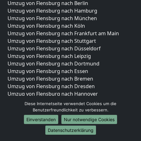
Umzug von Flensburg nach Berlin
Umzug von Flensburg nach Hamburg
Umzug von Flensburg nach München
Umzug von Flensburg nach Köln
Umzug von Flensburg nach Frankfurt am Main
Umzug von Flensburg nach Stuttgart
Umzug von Flensburg nach Düsseldorf
Umzug von Flensburg nach Leipzig
Umzug von Flensburg nach Dortmund
Umzug von Flensburg nach Essen
Umzug von Flensburg nach Bremen
Umzug von Flensburg nach Dresden
Umzug von Flensburg nach Hannover
Umzug von Flensburg nach Nürnberg
Diese Internetseite verwendet Cookies um die
Umzug von Flensburg nach Duisburg
Benutzerfreundlichkeit zu verbessern.
Umzug von Flensburg nach Bochum
Einverstanden
Nur notwendige Cookies
Umzug von Flensburg nach Wuppertal
Datenschutzerklärung
Umzug von Flensburg nach Bielefeld
Umzug von Flensburg nach Bonn