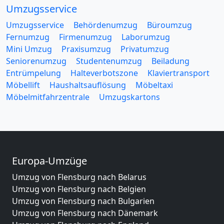
Umzugsservice
Umzugsservice
Behördenumzug
Büroumzug
Fernumzug
Firmenumzug
Laborumzug
Mini Umzug
Praxisumzug
Privatumzug
Seniorenumzug
Studentenumzug
Beiladung
Entrümpelung
Halteverbotszone
Klaviertransport
Möbellift
Haushaltsauflösung
Möbeltaxi
Möbelmitfahrzentrale
Umzugskartons
Europa-Umzüge
Umzug von Flensburg nach Belarus
Umzug von Flensburg nach Belgien
Umzug von Flensburg nach Bulgarien
Umzug von Flensburg nach Dänemark