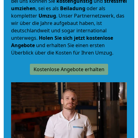
Bei uns können Sie
kostengünstig
und
stressfrei
umziehen
, sei es als
Beiladung
oder als
kompletter
Umzug
. Unser Partnernetzwerk, das
wir über die Jahre aufgebaut haben, ist
deutschlandweit und sogar international
unterwegs.
Holen Sie sich jetzt kostenlose
Angebote
und erhalten Sie einen ersten
Überblick über die Kosten für Ihren Umzug.
Kostenlose Angebote erhalten