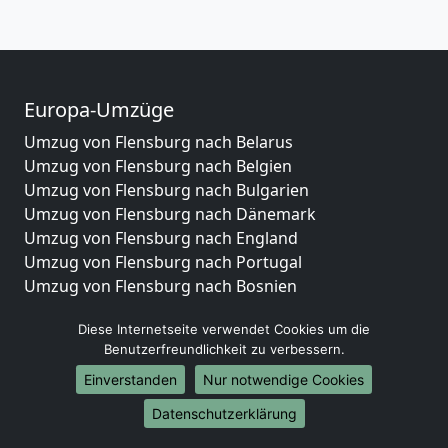
Europa-Umzüge
Umzug von Flensburg nach Belarus
Umzug von Flensburg nach Belgien
Umzug von Flensburg nach Bulgarien
Umzug von Flensburg nach Dänemark
Umzug von Flensburg nach England
Umzug von Flensburg nach Portugal
Umzug von Flensburg nach Bosnien
und Herzegowina
Diese Internetseite verwendet Cookies um die
Umzug von Flensburg nach Irland
Benutzerfreundlichkeit zu verbessern.
Umzug von Flensburg nach Lettland
Umzug von Flensburg nach Zypern
Einverstanden
Nur notwendige Cookies
Umzug von Flensburg nach Kroatien
Datenschutzerklärung
Umzug von Flensburg nach Estland