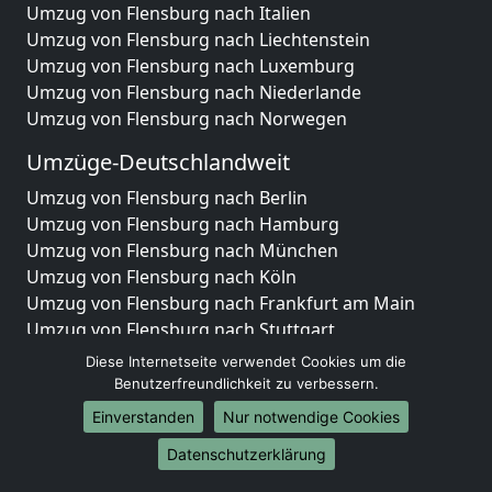
Umzug von Flensburg nach Italien
Umzug von Flensburg nach Liechtenstein
Umzug von Flensburg nach Luxemburg
Umzug von Flensburg nach Niederlande
Umzug von Flensburg nach Norwegen
Umzüge-Deutschlandweit
Umzug von Flensburg nach Berlin
Umzug von Flensburg nach Hamburg
Umzug von Flensburg nach München
Umzug von Flensburg nach Köln
Umzug von Flensburg nach Frankfurt am Main
Umzug von Flensburg nach Stuttgart
Umzug von Flensburg nach Düsseldorf
Diese Internetseite verwendet Cookies um die
Umzug von Flensburg nach Leipzig
Benutzerfreundlichkeit zu verbessern.
Umzug von Flensburg nach Dortmund
Einverstanden
Nur notwendige Cookies
Umzug von Flensburg nach Essen
Datenschutzerklärung
Umzug von Flensburg nach Bremen
Umzug von Flensburg nach Dresden