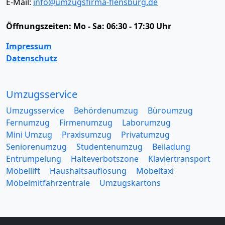
E-Mail:
info@umzugsfirma-flensburg.de
Öffnungszeiten:
Mo - Sa: 06:30 - 17:30 Uhr
Impressum
Datenschutz
Umzugsservice
Umzugsservice
Behördenumzug
Büroumzug
Fernumzug
Firmenumzug
Laborumzug
Mini Umzug
Praxisumzug
Privatumzug
Seniorenumzug
Studentenumzug
Beiladung
Entrümpelung
Halteverbotszone
Klaviertransport
Möbellift
Haushaltsauflösung
Möbeltaxi
Möbelmitfahrzentrale
Umzugskartons