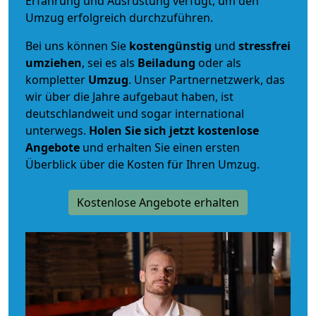
Erfahrung und Ausrüstung verfügt, um den
Umzug erfolgreich durchzuführen.
Bei uns können Sie
kostengünstig
und
stressfrei
umziehen
, sei es als
Beiladung
oder als
kompletter
Umzug
. Unser Partnernetzwerk, das
wir über die Jahre aufgebaut haben, ist
deutschlandweit und sogar international
unterwegs.
Holen Sie sich jetzt kostenlose
Angebote
und erhalten Sie einen ersten
Überblick über die Kosten für Ihren Umzug.
Kostenlose Angebote erhalten