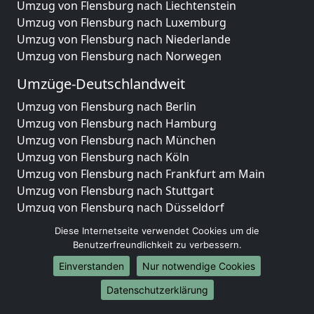
Umzug von Flensburg nach Liechtenstein
Umzug von Flensburg nach Luxemburg
Umzug von Flensburg nach Niederlande
Umzug von Flensburg nach Norwegen
Umzüge-Deutschlandweit
Umzug von Flensburg nach Berlin
Umzug von Flensburg nach Hamburg
Umzug von Flensburg nach München
Umzug von Flensburg nach Köln
Umzug von Flensburg nach Frankfurt am Main
Umzug von Flensburg nach Stuttgart
Umzug von Flensburg nach Düsseldorf
Umzug von Flensburg nach Leipzig
Diese Internetseite verwendet Cookies um die
Umzug von Flensburg nach Dortmund
Benutzerfreundlichkeit zu verbessern.
Umzug von Flensburg nach Essen
Einverstanden
Nur notwendige Cookies
Umzug von Flensburg nach Bremen
Umzug von Flensburg nach Dresden
Datenschutzerklärung
Umzug von Flensburg nach Hannover