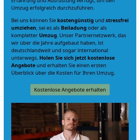
Erfahrung und Ausrüstung verfügt, um den
Umzug erfolgreich durchzuführen.
Bei uns können Sie
kostengünstig
und
stressfrei
umziehen
, sei es als
Beiladung
oder als
kompletter
Umzug
. Unser Partnernetzwerk, das
wir über die Jahre aufgebaut haben, ist
deutschlandweit und sogar international
unterwegs.
Holen Sie sich jetzt kostenlose
Angebote
und erhalten Sie einen ersten
Überblick über die Kosten für Ihren Umzug.
Kostenlose Angebote erhalten