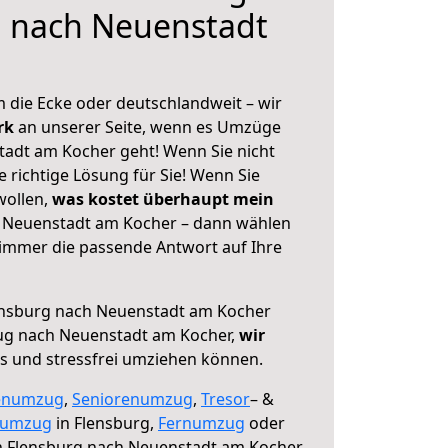
g nach Neuenstadt
 die Ecke oder deutschlandweit – wir
erk
an unserer Seite, wenn es Umzüge
adt am Kocher geht! Wenn Sie nicht
e richtige Lösung für Sie! Wenn Sie
wollen,
was kostet überhaupt mein
 Neuenstadt am Kocher – dann wählen
 immer die passende Antwort auf Ihre
nsburg nach Neuenstadt am Kocher
ug nach Neuenstadt am Kocher,
wir
os und stressfrei umziehen können.
enumzug
,
Seniorenumzug
,
Tresor
– &
numzug
in Flensburg,
Fernumzug
oder
 Flensburg nach Neuenstadt am Kocher.