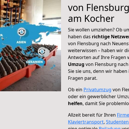
von Flensbur
am Kocher
Sie wollen umziehen? Ob um
haben das
richtige Netzw
von Flensburg nach Neuenst
weiterwissen – haben wir di
Antworten auf Ihre Fragen 
Umzug
von Flensburg nach
Sie sie uns, denn wir haben
Fragen parat.
Ob ein
Privatumzug
von Fle
oder ein gewerblicher Umz
helfen
, damit Sie probleml
Allzeit bereit für Ihren
Firm
Klaviertransport
,
Studente
eine optimale
Beiladung
von