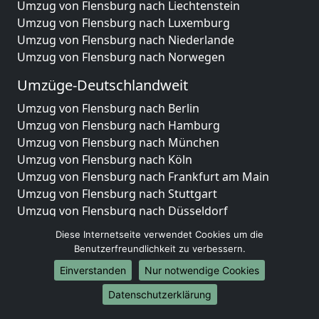
Umzug von Flensburg nach Liechtenstein
Umzug von Flensburg nach Luxemburg
Umzug von Flensburg nach Niederlande
Umzug von Flensburg nach Norwegen
Umzüge-Deutschlandweit
Umzug von Flensburg nach Berlin
Umzug von Flensburg nach Hamburg
Umzug von Flensburg nach München
Umzug von Flensburg nach Köln
Umzug von Flensburg nach Frankfurt am Main
Umzug von Flensburg nach Stuttgart
Umzug von Flensburg nach Düsseldorf
Umzug von Flensburg nach Leipzig
Diese Internetseite verwendet Cookies um die
Umzug von Flensburg nach Dortmund
Benutzerfreundlichkeit zu verbessern.
Umzug von Flensburg nach Essen
Einverstanden
Nur notwendige Cookies
Umzug von Flensburg nach Bremen
Umzug von Flensburg nach Dresden
Datenschutzerklärung
Umzug von Flensburg nach Hannover