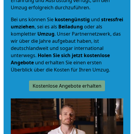
Erfahrung und Ausrüstung verfügt, um den
Umzug erfolgreich durchzuführen.
Bei uns können Sie
kostengünstig
und
stressfrei
umziehen
, sei es als
Beiladung
oder als
kompletter
Umzug
. Unser Partnernetzwerk, das
wir über die Jahre aufgebaut haben, ist
deutschlandweit und sogar international
unterwegs.
Holen Sie sich jetzt kostenlose
Angebote
und erhalten Sie einen ersten
Überblick über die Kosten für Ihren Umzug.
Kostenlose Angebote erhalten