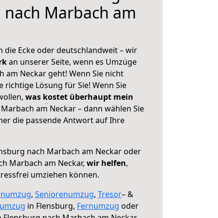
g nach Marbach am
 die Ecke oder deutschlandweit – wir
erk
an unserer Seite, wenn es Umzüge
h am Neckar geht! Wenn Sie nicht
e richtige Lösung für Sie! Wenn Sie
wollen,
was kostet überhaupt mein
 Marbach am Neckar – dann wählen Sie
mer die passende Antwort auf Ihre
nsburg nach Marbach am Neckar oder
ch Marbach am Neckar,
wir helfen
,
tressfrei umziehen können.
enumzug
,
Seniorenumzug
,
Tresor
– &
numzug
in Flensburg,
Fernumzug
oder
 Flensburg nach Marbach am Neckar.