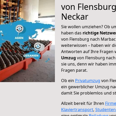
von Flensbur
Neckar
Sie wollen umziehen? Ob um
haben das
richtige Netzw
von Flensburg nach Marbac
weiterwissen – haben wir di
Antworten auf Ihre Fragen 
Umzug
von Flensburg nach
sie uns, denn wir haben im
Fragen parat.
Ob ein
Privatumzug
von Fle
ein gewerblicher Umzug na
damit Sie problemlos und s
Allzeit bereit für Ihren
Firm
Klaviertransport
,
Studente
eine optimale
Beiladung
von