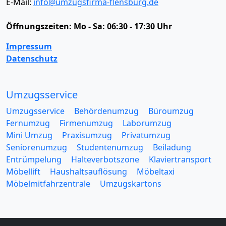
E-Mail:
info@umzugsfirma-flensburg.de
Öffnungszeiten:
Mo - Sa: 06:30 - 17:30 Uhr
Impressum
Datenschutz
Umzugsservice
Umzugsservice
Behördenumzug
Büroumzug
Fernumzug
Firmenumzug
Laborumzug
Mini Umzug
Praxisumzug
Privatumzug
Seniorenumzug
Studentenumzug
Beiladung
Entrümpelung
Halteverbotszone
Klaviertransport
Möbellift
Haushaltsauflösung
Möbeltaxi
Möbelmitfahrzentrale
Umzugskartons