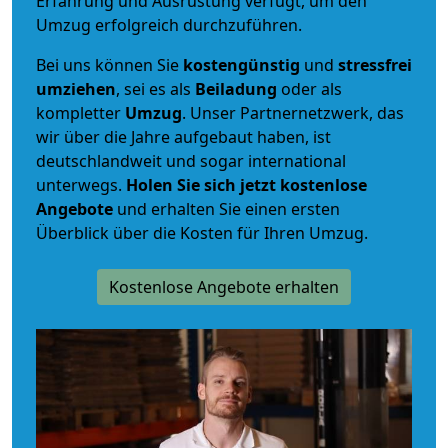
Erfahrung und Ausrüstung verfügt, um den
Umzug erfolgreich durchzuführen.
Bei uns können Sie
kostengünstig
und
stressfrei
umziehen
, sei es als
Beiladung
oder als
kompletter
Umzug
. Unser Partnernetzwerk, das
wir über die Jahre aufgebaut haben, ist
deutschlandweit und sogar international
unterwegs.
Holen Sie sich jetzt kostenlose
Angebote
und erhalten Sie einen ersten
Überblick über die Kosten für Ihren Umzug.
Kostenlose Angebote erhalten