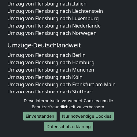
Umzug von Flensburg nach Italien
Umzug von Flensburg nach Liechtenstein
Umzug von Flensburg nach Luxemburg
Umzug von Flensburg nach Niederlande
Umzug von Flensburg nach Norwegen
Umzüge-Deutschlandweit
Umzug von Flensburg nach Berlin
Umzug von Flensburg nach Hamburg
Umzug von Flensburg nach München
Umzug von Flensburg nach Köln
Umzug von Flensburg nach Frankfurt am Main
Umzug von Flensburg nach Stuttgart
Umzug von Flensburg nach Düsseldorf
Diese Internetseite verwendet Cookies um die
Umzug von Flensburg nach Leipzig
Benutzerfreundlichkeit zu verbessern.
Umzug von Flensburg nach Dortmund
Einverstanden
Nur notwendige Cookies
Umzug von Flensburg nach Essen
Datenschutzerklärung
Umzug von Flensburg nach Bremen
Umzug von Flensburg nach Dresden