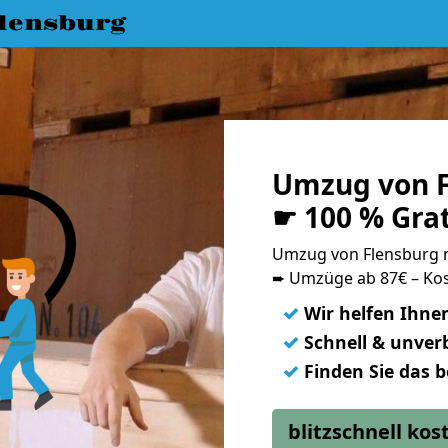
lensburg
Umzug von F
☛ 100 % Gra
Umzug von Flensburg 
➨ Umzüge ab 87€ – Kos
✓
Wir helfen Ihne
✓
Schnell & unverb
✓
Finden Sie das 
blitzschnell ko