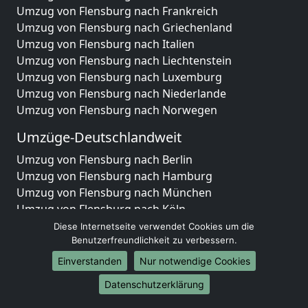
Umzug von Flensburg nach Frankreich
Umzug von Flensburg nach Griechenland
Umzug von Flensburg nach Italien
Umzug von Flensburg nach Liechtenstein
Umzug von Flensburg nach Luxemburg
Umzug von Flensburg nach Niederlande
Umzug von Flensburg nach Norwegen
Umzüge-Deutschlandweit
Umzug von Flensburg nach Berlin
Umzug von Flensburg nach Hamburg
Umzug von Flensburg nach München
Umzug von Flensburg nach Köln
Umzug von Flensburg nach Frankfurt am Main
Diese Internetseite verwendet Cookies um die
Umzug von Flensburg nach Stuttgart
Benutzerfreundlichkeit zu verbessern.
Umzug von Flensburg nach Düsseldorf
Einverstanden
Nur notwendige Cookies
Umzug von Flensburg nach Leipzig
Datenschutzerklärung
Umzug von Flensburg nach Dortmund
Umzug von Flensburg nach Essen