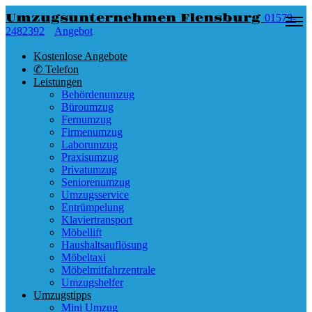
Umzugsunternehmen Flensburg
01579-
2482392
Angebot
Kostenlose Angebote
✆ Telefon
Leistungen
Behördenumzug
Büroumzug
Fernumzug
Firmenumzug
Laborumzug
Praxisumzug
Privatumzug
Seniorenumzug
Umzugsservice
Entrümpelung
Klaviertransport
Möbellift
Haushaltsauflösung
Möbeltaxi
Möbelmitfahrzentrale
Umzugshelfer
Umzugstipps
Mini Umzug