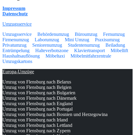
Impressum
Datenschutz
Umzugsservice
Umzugsservice
Behördenumzug
Büroumzug
Fernumzug
Firmenumzug
Laborumzug
Mini Umzug
Praxisumzug
Privatumzug
Seniorenumzug
Studentenumzug
Beiladung
Entrümpelung
Halteverbotszone
Klaviertransport
Möbellift
Haushaltsauflösung
Möbeltaxi
Möbelmitfahrzentrale
Umzugskartons
Europa-Umzüge
Umzug von Flensburg nach Belarus
Umzug von Flensburg nach Belgien
Umzug von Flensburg nach Bulgarien
Umzug von Flensburg nach Dänemark
Umzug von Flensburg nach England
Umzug von Flensburg nach Portugal
Umzug von Flensburg nach Bosnien und Herzegowina
Umzug von Flensburg nach Irland
Umzug von Flensburg nach Lettland
Umzug von Flensburg nach Zypern