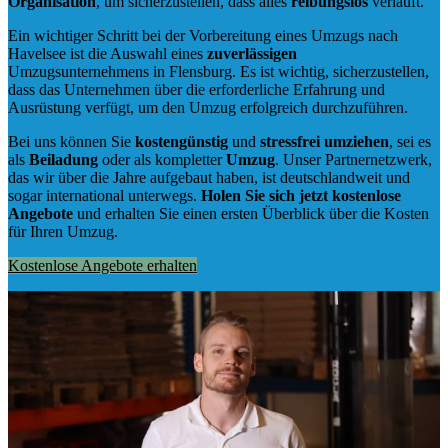
Organisation
, um sicherzustellen, dass alles
reibungslos
verläuft.
Ein wichtiger Schritt bei der Vorbereitung eines Umzugs nach
Havelsee ist die Auswahl eines
zuverlässigen
Umzugsunternehmens in Flensburg. Es ist wichtig, sicherzustellen,
dass das Unternehmen über die erforderliche Erfahrung und
Ausrüstung verfügt, um den Umzug erfolgreich durchzuführen.
Bei uns können Sie
kostengünstig
und
stressfrei
umziehen
, sei es
als
Beiladung
oder als kompletter
Umzug
. Unser Partnernetzwerk,
das wir über die Jahre aufgebaut haben, ist deutschlandweit und
sogar international unterwegs.
Holen Sie sich jetzt kostenlose
Angebote
und erhalten Sie einen ersten Überblick über die Kosten
für Ihren Umzug.
Kostenlose Angebote erhalten