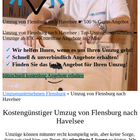
Umzug von Flensburg nach Havelsee ☛ 100 % Gratis-Angebot
Umzug von Flensburg nach Havelsee : Top-Umzugsunternehmen ➨
Umzüge ab 87€ – Kostenlose Angebote in 2 Min.
✓
Wir helfen Ihnen, wenn es um Ihren Umzug geht!
✓
Schnell & unverbindlich Angebote erhalten!
✓
Finden Sie das beste Angebot für Ihren Umzug!
blitzschnell kostenlose Angebote erhalten
Umzugsunternehmen Flensburg
»
Umzug von Flensburg nach
Havelsee
Kostengünstiger Umzug von Flensburg nach
Havelsee
Umzüge können mitunter recht kostspielig sein, aber keine Sorge,
denn wir sind hier, um Ihnen die
günstigste
Lösung
zu bieten. Wir