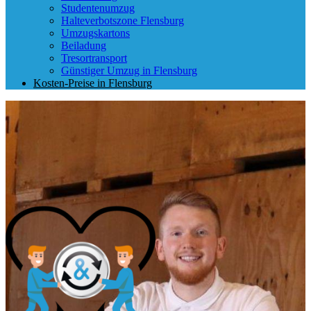
Studentenumzug
Halteverbotszone Flensburg
Umzugskartons
Beiladung
Tresortransport
Günstiger Umzug in Flensburg
Kosten-Preise in Flensburg