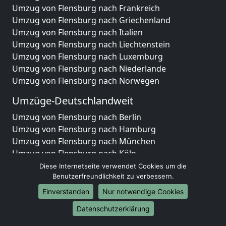
Umzug von Flensburg nach Frankreich
Umzug von Flensburg nach Griechenland
Umzug von Flensburg nach Italien
Umzug von Flensburg nach Liechtenstein
Umzug von Flensburg nach Luxemburg
Umzug von Flensburg nach Niederlande
Umzug von Flensburg nach Norwegen
Umzüge-Deutschlandweit
Umzug von Flensburg nach Berlin
Umzug von Flensburg nach Hamburg
Umzug von Flensburg nach München
Umzug von Flensburg nach Köln
Umzug von Flensburg nach Frankfurt am Main
Diese Internetseite verwendet Cookies um die
Umzug von Flensburg nach Stuttgart
Benutzerfreundlichkeit zu verbessern.
Umzug von Flensburg nach Düsseldorf
Einverstanden
Nur notwendige Cookies
Umzug von Flensburg nach Leipzig
Datenschutzerklärung
Umzug von Flensburg nach Dortmund
Umzug von Flensburg nach Essen