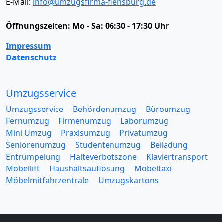
E-Mail:
info@umzugsfirma-flensburg.de
Öffnungszeiten:
Mo - Sa: 06:30 - 17:30 Uhr
Impressum
Datenschutz
Umzugsservice
Umzugsservice
Behördenumzug
Büroumzug
Fernumzug
Firmenumzug
Laborumzug
Mini Umzug
Praxisumzug
Privatumzug
Seniorenumzug
Studentenumzug
Beiladung
Entrümpelung
Halteverbotszone
Klaviertransport
Möbellift
Haushaltsauflösung
Möbeltaxi
Möbelmitfahrzentrale
Umzugskartons