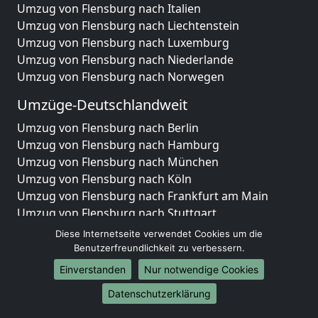
Umzug von Flensburg nach Italien
Umzug von Flensburg nach Liechtenstein
Umzug von Flensburg nach Luxemburg
Umzug von Flensburg nach Niederlande
Umzug von Flensburg nach Norwegen
Umzüge-Deutschlandweit
Umzug von Flensburg nach Berlin
Umzug von Flensburg nach Hamburg
Umzug von Flensburg nach München
Umzug von Flensburg nach Köln
Umzug von Flensburg nach Frankfurt am Main
Umzug von Flensburg nach Stuttgart
Umzug von Flensburg nach Düsseldorf
Diese Internetseite verwendet Cookies um die
Umzug von Flensburg nach Leipzig
Benutzerfreundlichkeit zu verbessern.
Umzug von Flensburg nach Dortmund
Einverstanden
Nur notwendige Cookies
Umzug von Flensburg nach Essen
Datenschutzerklärung
Umzug von Flensburg nach Bremen
Umzug von Flensburg nach Dresden