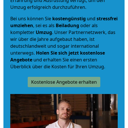
Erfahrung und Ausrüstung verfügt, um den
Umzug erfolgreich durchzuführen.
Bei uns können Sie
kostengünstig
und
stressfrei
umziehen
, sei es als
Beiladung
oder als
kompletter
Umzug
. Unser Partnernetzwerk, das
wir über die Jahre aufgebaut haben, ist
deutschlandweit und sogar international
unterwegs.
Holen Sie sich jetzt kostenlose
Angebote
und erhalten Sie einen ersten
Überblick über die Kosten für Ihren Umzug.
Kostenlose Angebote erhalten