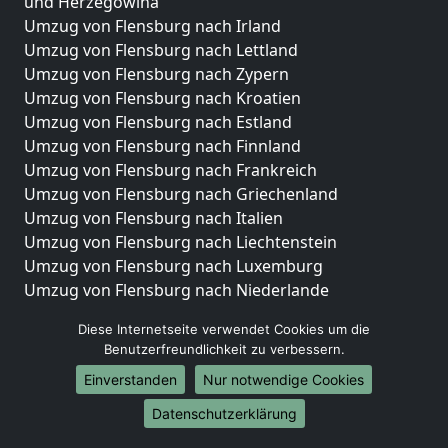
und Herzegowina
Umzug von Flensburg nach Irland
Umzug von Flensburg nach Lettland
Umzug von Flensburg nach Zypern
Umzug von Flensburg nach Kroatien
Umzug von Flensburg nach Estland
Umzug von Flensburg nach Finnland
Umzug von Flensburg nach Frankreich
Umzug von Flensburg nach Griechenland
Umzug von Flensburg nach Italien
Umzug von Flensburg nach Liechtenstein
Umzug von Flensburg nach Luxemburg
Umzug von Flensburg nach Niederlande
Umzug von Flensburg nach Norwegen
Diese Internetseite verwendet Cookies um die
Umzüge-Deutschlandweit
Benutzerfreundlichkeit zu verbessern.
Einverstanden
Nur notwendige Cookies
Umzug von Flensburg nach Berlin
Umzug von Flensburg nach Hamburg
Datenschutzerklärung
Umzug von Flensburg nach München