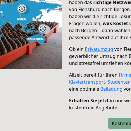
haben das
richtige Netzw
von Flensburg nach Bergen 
haben wir die richtige Lösu
Fragen wollen,
was kostet
nach Bergen – dann wählen 
passende Antwort auf Ihre 
Ob ein
Privatumzug
von Fle
gewerblicher Umzug nach 
und stressfrei umziehen kö
Allzeit bereit für Ihren
Firm
Klaviertransport
,
Studente
eine optimale
Beiladung
von
Erhalten Sie jetzt
in nur we
kostenfreie Angebote.
Kostenlo