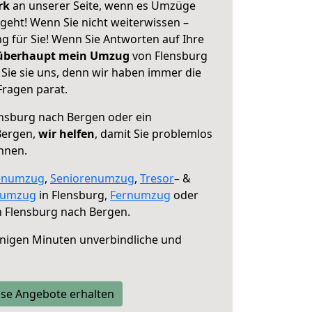
erk
an unserer Seite, wenn es Umzüge
geht! Wenn Sie nicht weiterwissen –
ng für Sie! Wenn Sie Antworten auf Ihre
 überhaupt mein Umzug
von Flensburg
Sie sie uns, denn wir haben immer die
Fragen parat.
nsburg nach Bergen oder ein
Bergen,
wir helfen
, damit Sie problemlos
nnen.
enumzug
,
Seniorenumzug
,
Tresor
– &
numzug
in Flensburg,
Fernumzug
oder
 Flensburg nach Bergen.
nigen Minuten unverbindliche und
se Angebote erhalten