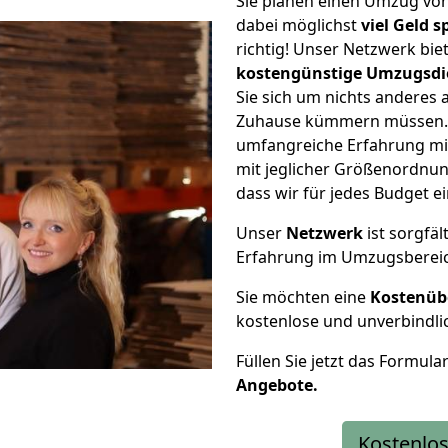
Sie planen einen Umzug vo
dabei möglichst
viel Geld 
richtig! Unser Netzwerk bi
kostengünstige Umzugsdi
Sie sich um nichts anderes 
Zuhause kümmern müssen. W
umfangreiche Erfahrung mi
mit jeglicher Größenordnun
dass wir für jedes Budget 
Unser
Netzwerk
ist sorgfäl
Erfahrung im Umzugsberei
Sie möchten eine
Kostenüb
kostenlose und unverbindli
Füllen Sie jetzt das Formula
Angebote.
Kostenlos