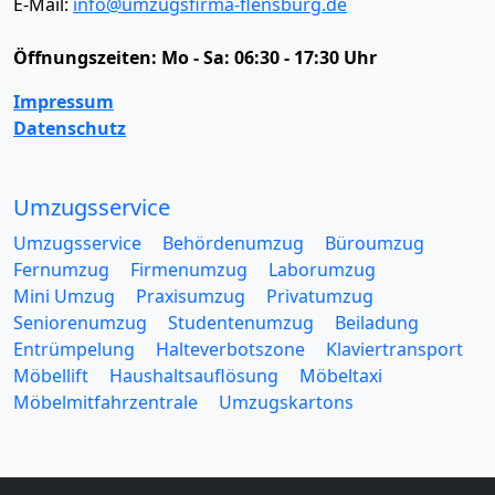
E-Mail:
info@umzugsfirma-flensburg.de
Öffnungszeiten:
Mo - Sa: 06:30 - 17:30 Uhr
Impressum
Datenschutz
Umzugsservice
Umzugsservice
Behördenumzug
Büroumzug
Fernumzug
Firmenumzug
Laborumzug
Mini Umzug
Praxisumzug
Privatumzug
Seniorenumzug
Studentenumzug
Beiladung
Entrümpelung
Halteverbotszone
Klaviertransport
Möbellift
Haushaltsauflösung
Möbeltaxi
Möbelmitfahrzentrale
Umzugskartons