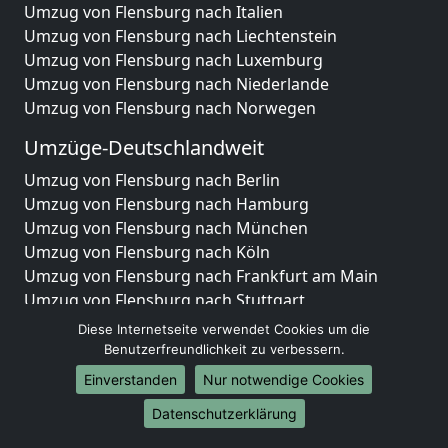
Umzug von Flensburg nach Italien
Umzug von Flensburg nach Liechtenstein
Umzug von Flensburg nach Luxemburg
Umzug von Flensburg nach Niederlande
Umzug von Flensburg nach Norwegen
Umzüge-Deutschlandweit
Umzug von Flensburg nach Berlin
Umzug von Flensburg nach Hamburg
Umzug von Flensburg nach München
Umzug von Flensburg nach Köln
Umzug von Flensburg nach Frankfurt am Main
Umzug von Flensburg nach Stuttgart
Umzug von Flensburg nach Düsseldorf
Diese Internetseite verwendet Cookies um die
Umzug von Flensburg nach Leipzig
Benutzerfreundlichkeit zu verbessern.
Umzug von Flensburg nach Dortmund
Einverstanden
Nur notwendige Cookies
Umzug von Flensburg nach Essen
Datenschutzerklärung
Umzug von Flensburg nach Bremen
Umzug von Flensburg nach Dresden