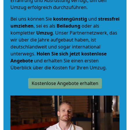
Erfahrung und Ausrüstung verfügt, um den
Umzug erfolgreich durchzuführen.
Bei uns können Sie
kostengünstig
und
stressfrei
umziehen
, sei es als
Beiladung
oder als
kompletter
Umzug
. Unser Partnernetzwerk, das
wir über die Jahre aufgebaut haben, ist
deutschlandweit und sogar international
unterwegs.
Holen Sie sich jetzt kostenlose
Angebote
und erhalten Sie einen ersten
Überblick über die Kosten für Ihren Umzug.
Kostenlose Angebote erhalten