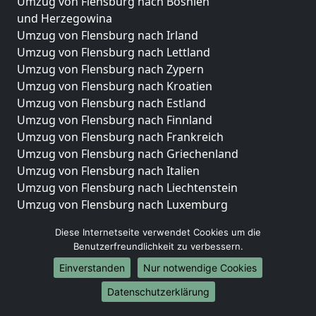
Umzug von Flensburg nach Bosnien
und Herzegowina
Umzug von Flensburg nach Irland
Umzug von Flensburg nach Lettland
Umzug von Flensburg nach Zypern
Umzug von Flensburg nach Kroatien
Umzug von Flensburg nach Estland
Umzug von Flensburg nach Finnland
Umzug von Flensburg nach Frankreich
Umzug von Flensburg nach Griechenland
Umzug von Flensburg nach Italien
Umzug von Flensburg nach Liechtenstein
Umzug von Flensburg nach Luxemburg
Umzug von Flensburg nach Niederlande
Diese Internetseite verwendet Cookies um die
Umzug von Flensburg nach Norwegen
Benutzerfreundlichkeit zu verbessern.
Umzüge-Deutschlandweit
Einverstanden
Nur notwendige Cookies
Umzug von Flensburg nach Berlin
Datenschutzerklärung
Umzug von Flensburg nach Hamburg